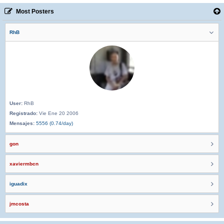
Most Posters
RhB
User:
RhB
Registrado:
Vie Ene 20 2006
Mensajes:
5556 (0.74/day)
gon
xaviermbcn
iguadix
jmcosta