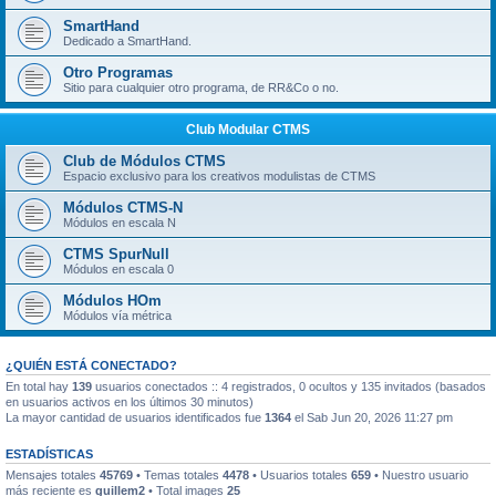
SmartHand
Dedicado a SmartHand.
Otro Programas
Sitio para cualquier otro programa, de RR&Co o no.
Club Modular CTMS
Club de Módulos CTMS
Espacio exclusivo para los creativos modulistas de CTMS
Módulos CTMS-N
Módulos en escala N
CTMS SpurNull
Módulos en escala 0
Módulos HOm
Módulos vía métrica
¿QUIÉN ESTÁ CONECTADO?
En total hay
139
usuarios conectados :: 4 registrados, 0 ocultos y 135 invitados (basados
en usuarios activos en los últimos 30 minutos)
La mayor cantidad de usuarios identificados fue
1364
el Sab Jun 20, 2026 11:27 pm
ESTADÍSTICAS
Mensajes totales
45769
• Temas totales
4478
• Usuarios totales
659
• Nuestro usuario
más reciente es
guillem2
• Total images
25