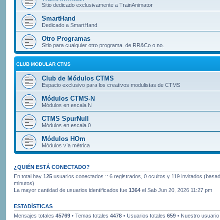
Sitio dedicado exclusivamente a TrainAnimator
SmartHand
Dedicado a SmartHand.
Otro Programas
Sitio para cualquier otro programa, de RR&Co o no.
CLUB MODULAR CTMS
Club de Módulos CTMS
Espacio exclusivo para los creativos modulistas de CTMS
Módulos CTMS-N
Módulos en escala N
CTMS SpurNull
Módulos en escala 0
Módulos HOm
Módulos vía métrica
¿QUIÉN ESTÁ CONECTADO?
En total hay
125
usuarios conectados :: 6 registrados, 0 ocultos y 119 invitados (basad
minutos)
La mayor cantidad de usuarios identificados fue
1364
el Sab Jun 20, 2026 11:27 pm
ESTADÍSTICAS
Mensajes totales
45769
• Temas totales
4478
• Usuarios totales
659
• Nuestro usuario