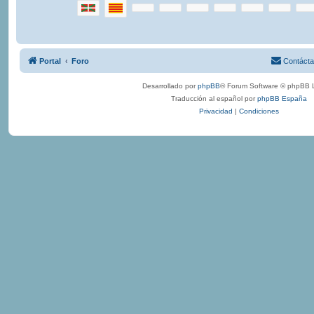
Portal
Foro
Contáct
Desarrollado por
phpBB
® Forum Software © phpBB L
Traducción al español por
phpBB España
Privacidad
|
Condiciones