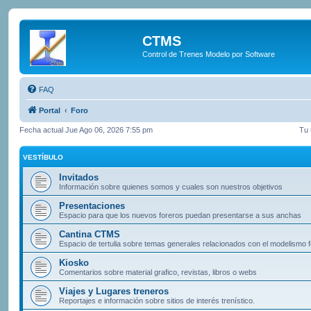
CTMS
Control de Trenes Modelo por Software
FAQ
Portal
Foro
Fecha actual Jue Ago 06, 2026 7:55 pm
Tu 
VESTÍBULO
Invitados
Información sobre quienes somos y cuales son nuestros objetivos
Presentaciones
Espacio para que los nuevos foreros puedan presentarse a sus anchas
Cantina CTMS
Espacio de tertulia sobre temas generales relacionados con el modelismo f
Kiosko
Comentarios sobre material grafico, revistas, libros o webs
Viajes y Lugares treneros
Reportajes e información sobre sitios de interés trenístico.