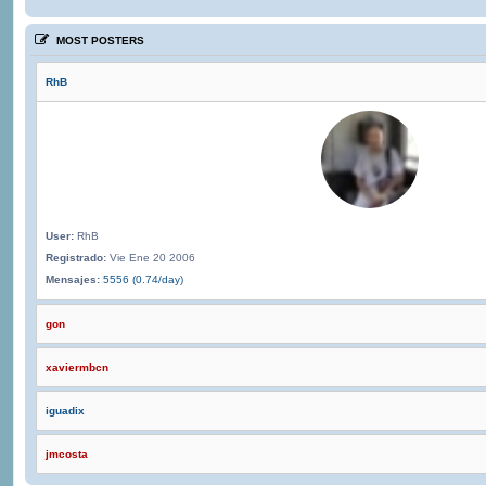
MOST POSTERS
RhB
User:
RhB
Registrado:
Vie Ene 20 2006
Mensajes:
5556 (0.74/day)
gon
xaviermbcn
iguadix
jmcosta