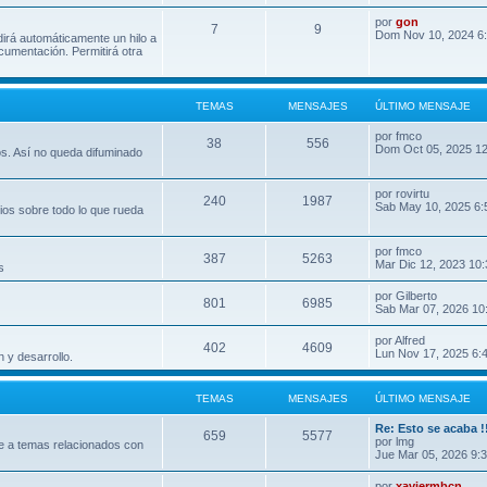
por
gon
7
9
Dom Nov 10, 2024 6
dirá automáticamente un hilo a
umentación. Permitirá otra
TEMAS
MENSAJES
ÚLTIMO MENSAJE
por
fmco
38
556
Dom Oct 05, 2025 1
os. Así no queda difuminado
por
rovirtu
240
1987
Sab May 10, 2025 6:
ios sobre todo lo que rueda
por
fmco
387
5263
Mar Dic 12, 2023 10
s
por
Gilberto
801
6985
Sab Mar 07, 2026 10
por
Alfred
402
4609
Lun Nov 17, 2025 6:
 y desarrollo.
TEMAS
MENSAJES
ÚLTIMO MENSAJE
Re: Esto se acaba !
659
5577
por
lmg
e a temas relacionados con
Jue Mar 05, 2026 9:
por
xaviermbcn