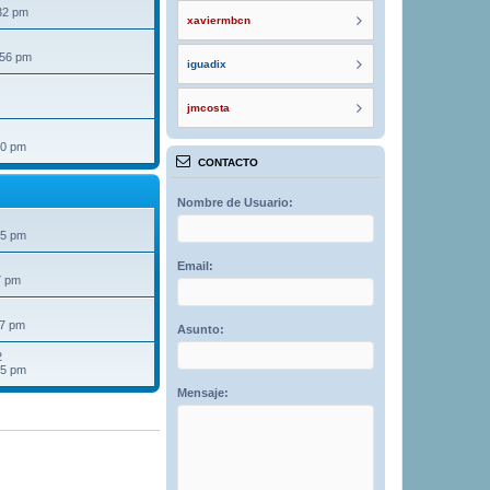
32 pm
xaviermbcn
:56 pm
iguadix
jmcosta
40 pm
CONTACTO
Nombre de Usuario:
25 pm
Email:
7 pm
07 pm
Asunto:
2
15 pm
Mensaje: