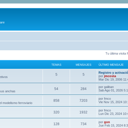
ware
Tu última visita
TEMAS
MENSAJES
ÚLTIMO MENSAJE
Registro y activaci
5
5
por
jmcosta
etivos
Mar Dic 19, 2006 11
por
galiban
54
284
Sab Ago 01, 2026 5:
 sus anchas
por
fmco
858
7203
Vie Nov 15, 2024 10
l modelismo ferroviario
por
fmco
320
1932
Lun Dic 23, 2024 10
por
gon
128
734
Jue Feb 15, 2024 8: