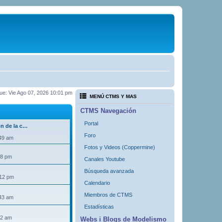
 fue: Vie Ago 07, 2026 10:01 pm
MENÚ CTMS Y MAS
CTMS Navegación
Portal
ón de la c…
Foro
:49 am
Fotos y Videos (Coppermine)
18 pm
Canales Youtube
Búsqueda avanzada
:12 pm
Calendario
Miembros de CTMS
:43 am
Estadísticas
32 am
Webs i Blogs de Modelismo