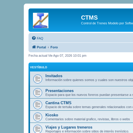
CTMS
Control de Trenes Modelo por Soft
FAQ
Portal
Foro
Fecha actual Vie Ago 07, 2026 10:01 pm
VESTÍBULO
Invitados
Información sobre quienes somos y cuales son nuestros obj
Presentaciones
Espacio para que los nuevos foreros puedan presentarse a
Cantina CTMS
Espacio de tertulia sobre temas generales relacionados con e
Kiosko
Comentarios sobre material grafico, revistas, libros o webs
Viajes y Lugares treneros
Reportajes e información sobre sitios de interés trenístico.