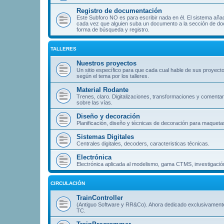
Registro de documentación
Este Subforo NO es para escribir nada en él. El sistema aña
cada vez que alguien suba un documento a la sección de doc
forma de búsqueda y registro.
TALLERES
Nuestros proyectos
Un sitio específico para que cada cual hable de sus proyect
según el tema por los talleres.
Material Rodante
Trenes, claro. Digitalizaciones, transformaciones y comentar
sobre las vías.
Diseño y decoración
Planificación, diseño y técnicas de decoración para maqueta
Sistemas Digitales
Centrales digitales, decoders, caracteristicas técnicas.
Electrónica
Electrónica aplicada al modelismo, gama CTMS, investigación
CIRCULACIÓN
TrainController
(Antiguo Software y RR&Co). Ahora dedicado exclusivament
TC.