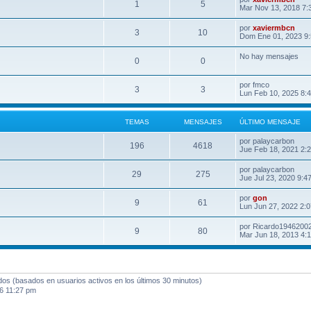
1
5
Mar Nov 13, 2018 7:
por
xaviermbcn
3
10
Dom Ene 01, 2023 9
No hay mensajes
0
0
por
fmco
3
3
Lun Feb 10, 2025 8:
TEMAS
MENSAJES
ÚLTIMO MENSAJE
por
palaycarbon
196
4618
Jue Feb 18, 2021 2:
por
palaycarbon
29
275
Jue Jul 23, 2020 9:4
por
gon
9
61
Lun Jun 27, 2022 2:
por
Ricardo1946200
9
80
Mar Jun 18, 2013 4:
ados (basados en usuarios activos en los últimos 30 minutos)
6 11:27 pm