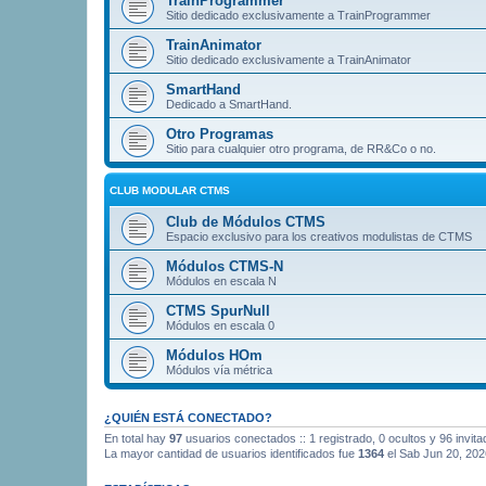
TrainProgrammer
Sitio dedicado exclusivamente a TrainProgrammer
TrainAnimator
Sitio dedicado exclusivamente a TrainAnimator
SmartHand
Dedicado a SmartHand.
Otro Programas
Sitio para cualquier otro programa, de RR&Co o no.
CLUB MODULAR CTMS
Club de Módulos CTMS
Espacio exclusivo para los creativos modulistas de CTMS
Módulos CTMS-N
Módulos en escala N
CTMS SpurNull
Módulos en escala 0
Módulos HOm
Módulos vía métrica
¿QUIÉN ESTÁ CONECTADO?
En total hay
97
usuarios conectados :: 1 registrado, 0 ocultos y 96 invit
La mayor cantidad de usuarios identificados fue
1364
el Sab Jun 20, 202