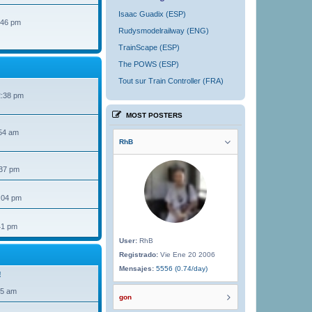
Isaac Guadix (ESP)
:46 pm
Rudysmodelrailway (ENG)
TrainScape (ESP)
The POWS (ESP)
Tout sur Train Controller (FRA)
2:38 pm
MOST POSTERS
54 am
RhB
:37 pm
:04 pm
41 pm
User:
RhB
Registrado:
Vie Ene 20 2006
Mensajes:
5556 (0.74/day)
!
35 am
gon