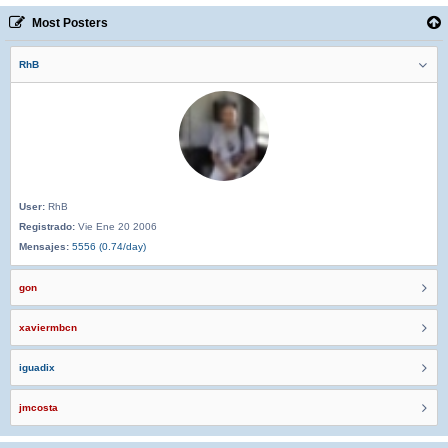
Most Posters
RhB
User:
RhB
Registrado:
Vie Ene 20 2006
Mensajes:
5556 (0.74/day)
gon
xaviermbcn
iguadix
jmcosta