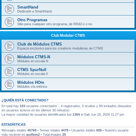
SmartHand
Dedicado a SmartHand.
Otro Programas
Sitio para cualquier otro programa, de RR&Co o no.
Club Modular CTMS
Club de Módulos CTMS
Espacio exclusivo para los creativos modulistas de CTMS
Módulos CTMS-N
Módulos en escala N
CTMS SpurNull
Módulos en escala 0
Módulos HOm
Módulos vía métrica
¿QUIÉN ESTÁ CONECTADO?
En total hay
103
usuarios conectados :: 4 registrados, 0 ocultos y 99 invitados (basados
en usuarios activos en los últimos 30 minutos)
La mayor cantidad de usuarios identificados fue
1364
el Sab Jun 20, 2026 11:27 pm
ESTADÍSTICAS
Mensajes totales
45769
• Temas totales
4478
• Usuarios totales
659
• Nuestro usuario
más reciente es
guillem2
• Total images
25