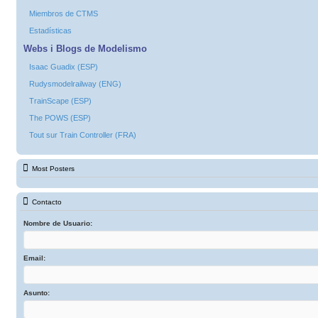
Miembros de CTMS
Estadísticas
Webs i Blogs de Modelismo
Isaac Guadix (ESP)
Rudysmodelrailway (ENG)
TrainScape (ESP)
The POWS (ESP)
Tout sur Train Controller (FRA)
Most Posters
Contacto
Nombre de Usuario:
Email:
Asunto: