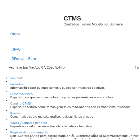
CTMS
Control de Trenes Modelo por Software
Obviar
FAQ
Portal
Foro
Fecha actual Vie Ago 07, 2026 5:44 pm
Tu
Vestíbulo
Invitados
Información sobre quienes somos y cuales son nuestros objetivos
Presentaciones
Espacio para que los nuevos foreros puedan presentarse a sus anchas
Cantina CTMS
Espacio de tertulia sobre temas generales relacionados con el modelismo ferroviario
Kiosko
Comentarios sobre material grafico, revistas, libros o webs
Viajes y Lugares treneros
Reportajes e información sobre sitios de interés trenístico.
Registro de documentación
Este Subforo NO es para escribir nada en él. El sistema añadirá automáticamente un hil