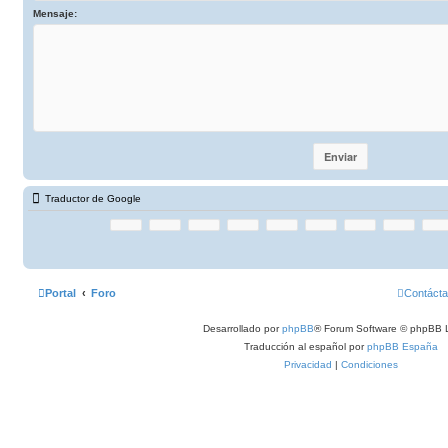
Mensaje:
Traductor de Google
Portal
Foro
Contáct
Desarrollado por
phpBB
® Forum Software © phpBB L
Traducción al español por
phpBB España
Privacidad
|
Condiciones