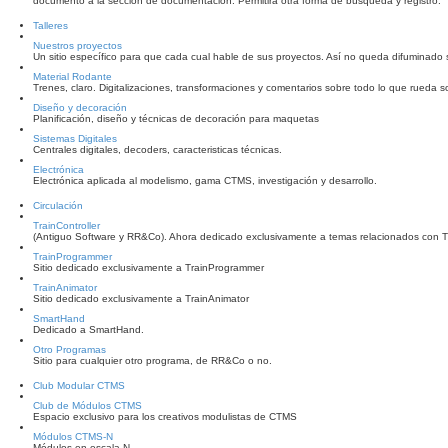
documento a la sección de documentación. Permitirá otra forma de búsqueda y registro.
Talleres
Nuestros proyectos
Un sitio específico para que cada cual hable de sus proyectos. Así no queda difuminado s
Material Rodante
Trenes, claro. Digitalizaciones, transformaciones y comentarios sobre todo lo que rueda so
Diseño y decoración
Planificación, diseño y técnicas de decoración para maquetas
Sistemas Digitales
Centrales digitales, decoders, caracteristicas técnicas.
Electrónica
Electrónica aplicada al modelismo, gama CTMS, investigación y desarrollo.
Circulación
TrainController
(Antiguo Software y RR&Co). Ahora dedicado exclusivamente a temas relacionados con 
TrainProgrammer
Sitio dedicado exclusivamente a TrainProgrammer
TrainAnimator
Sitio dedicado exclusivamente a TrainAnimator
SmartHand
Dedicado a SmartHand.
Otro Programas
Sitio para cualquier otro programa, de RR&Co o no.
Club Modular CTMS
Club de Módulos CTMS
Espacio exclusivo para los creativos modulistas de CTMS
Módulos CTMS-N
Módulos en escala N