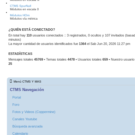
CTMS SpurNull
Módulos en escala 0
Módulos HOm
Módulos vía métrica
¿QUIÉN ESTÁ CONECTADO?
En total hay
110
usuarios conectados :: 3 registrados, 0 ocultos y 107 invitados (basad
minutos)
La mayor cantidad de usuarios identificados fue
1364
el Sab Jun 20, 2026 11:27 pm
ESTADÍSTICAS
Mensajes totales
45769
• Temas totales
4478
• Usuarios totales
659
• Nuestro usuario
25
Menú CTMS Y MAS
CTMS Navegación
Portal
Foro
Fotos y Videos (Coppermine)
Canales Youtube
Búsqueda avanzada
Calendario