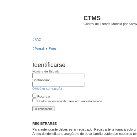
CTMS
Control de Trenes Modelo por Soft
FAQ
Portal
Foro
Identificarse
Nombre de Usuario:
Contraseña:
Olvidé mi contraseña
Recordar
Ocultar mi estado de conexión en esta sesión
REGISTRARSE
Para autenticarte debes estar registrado. Registrarte te tomará solo 
Antes de identificarte asegúrete de estar familiarizado con nuestros té