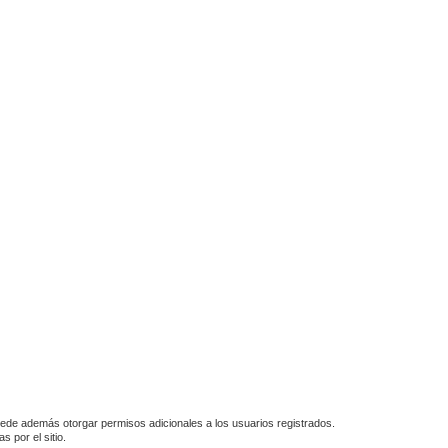
puede además otorgar permisos adicionales a los usuarios registrados.
 por el sitio.