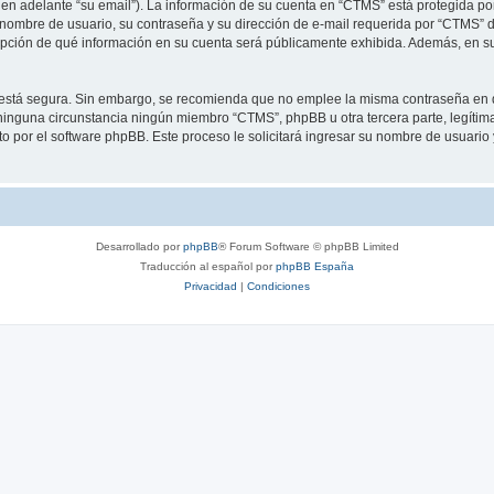
 en adelante “su email”). La información de su cuenta en “CTMS” está protegida por 
nombre de usuario, su contraseña y su dirección de e-mail requerida por “CTMS” dur
 opción de qué información en su cuenta será públicamente exhibida. Además, en su 
to está segura. Sin embargo, se recomienda que no emplee la misma contraseña en 
inguna circunstancia ningún miembro “CTMS”, phpBB u otra tercera parte, legítima
sto por el software phpBB. Este proceso le solicitará ingresar su nombre de usuari
Desarrollado por
phpBB
® Forum Software © phpBB Limited
Traducción al español por
phpBB España
Privacidad
|
Condiciones