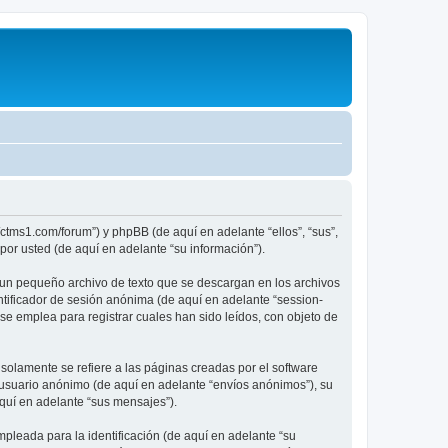
/ctms1.com/forum”) y phpBB (de aquí en adelante “ellos”, “sus”,
r usted (de aquí en adelante “su información”).
 un pequeño archivo de texto que se descargan en los archivos
ntificador de sesión anónima (de aquí en adelante “session-
e emplea para registrar cuales han sido leídos, con objeto de
lamente se refiere a las páginas creadas por el software
 usuario anónimo (de aquí en adelante “envíos anónimos”), su
aquí en adelante “sus mensajes”).
leada para la identificación (de aquí en adelante “su