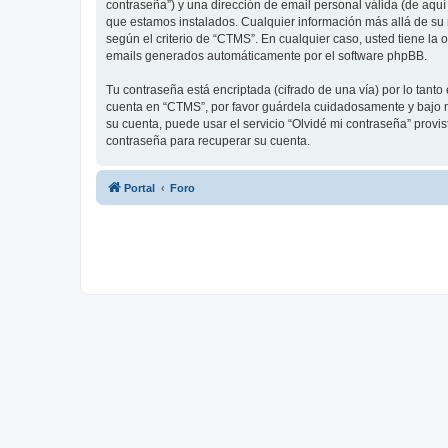
contraseña”) y una dirección de email personal válida (de aquí
que estamos instalados. Cualquier información más allá de su 
según el criterio de “CTMS”. En cualquier caso, usted tiene la
emails generados automáticamente por el software phpBB.
Tu contraseña está encriptada (cifrado de una vía) por lo tan
cuenta en “CTMS”, por favor guárdela cuidadosamente y bajo n
su cuenta, puede usar el servicio “Olvidé mi contraseña” provi
contraseña para recuperar su cuenta.
Portal
Foro