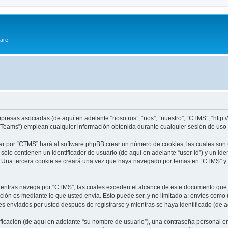
ware
resas asociadas (de aquí en adelante “nosotros”, “nos”, “nuestro”, “CTMS”, “http:/
eams”) emplean cualquier información obtenida durante cualquier sesión de uso po
ar por “CTMS” hará al software phpBB crear un número de cookies, las cuales son
lo contienen un identificador de usuario (de aquí en adelante “user-id”) y un ide
. Una tercera cookie se creará una vez que haya navegado por temas en “CTMS” y s
ntras navega por “CTMS”, las cuales exceden el alcance de este documento que so
ón es mediante lo que usted envía. Esto puede ser, y no limitado a: envíos como
es enviados por usted después de registrarse y mientras se haya identificado (de 
cación (de aquí en adelante “su nombre de usuario”), una contraseña personal emp