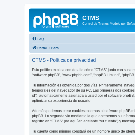
CTMS
Control de Trenes Modelo por Soft
FAQ
Portal
Foro
CTMS - Política de privacidad
Esta política explica con detalle cómo “CTMS” junto con sus emp
“software phpBB”, “www.phpbb.com”, “phpBB Limited”, “phpBB T
Tu información es obtenida por dos vías. Primeramente, naveg
temporales del navegador de su PC. Las primeras dos cookies só
id”), automáticamente asignada a usted por el software phpBB
optimizar su experiencia de usuario.
Además podemos crear cookies externas al software phpBB mie
phpBB. La segunda vía mediante la que obtenemos su informaci
registro en “CTMS” (de aquí en adelante “su cuenta”) y mensaj
Tu cuenta como mínimo constará de un nombre único de identifi