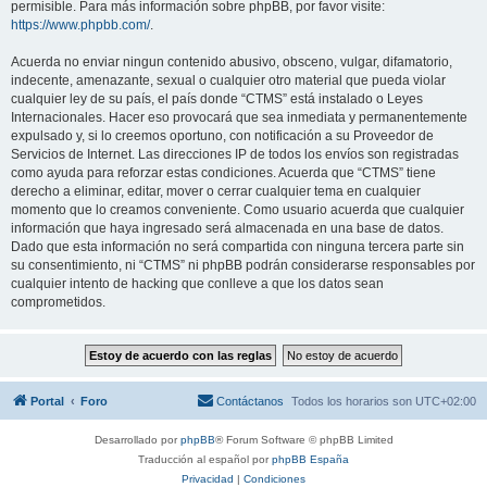
permisible. Para más información sobre phpBB, por favor visite:
https://www.phpbb.com/
.
Acuerda no enviar ningun contenido abusivo, obsceno, vulgar, difamatorio,
indecente, amenazante, sexual o cualquier otro material que pueda violar
cualquier ley de su país, el país donde “CTMS” está instalado o Leyes
Internacionales. Hacer eso provocará que sea inmediata y permanentemente
expulsado y, si lo creemos oportuno, con notificación a su Proveedor de
Servicios de Internet. Las direcciones IP de todos los envíos son registradas
como ayuda para reforzar estas condiciones. Acuerda que “CTMS” tiene
derecho a eliminar, editar, mover o cerrar cualquier tema en cualquier
momento que lo creamos conveniente. Como usuario acuerda que cualquier
información que haya ingresado será almacenada en una base de datos.
Dado que esta información no será compartida con ninguna tercera parte sin
su consentimiento, ni “CTMS” ni phpBB podrán considerarse responsables por
cualquier intento de hacking que conlleve a que los datos sean
comprometidos.
Portal
Foro
Contáctanos
Todos los horarios son
UTC+02:00
Desarrollado por
phpBB
® Forum Software © phpBB Limited
Traducción al español por
phpBB España
Privacidad
|
Condiciones