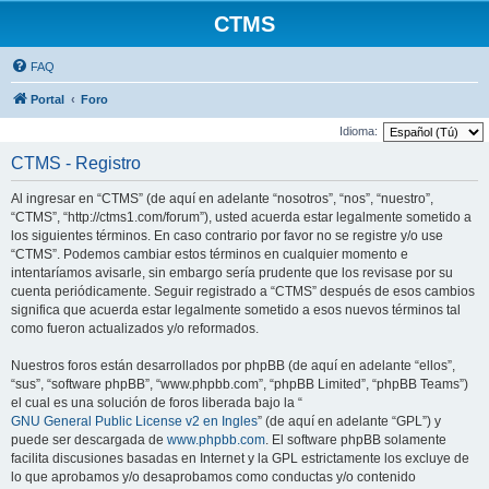
CTMS
FAQ
Portal
Foro
Idioma:
CTMS - Registro
Al ingresar en “CTMS” (de aquí en adelante “nosotros”, “nos”, “nuestro”,
“CTMS”, “http://ctms1.com/forum”), usted acuerda estar legalmente sometido a
los siguientes términos. En caso contrario por favor no se registre y/o use
“CTMS”. Podemos cambiar estos términos en cualquier momento e
intentaríamos avisarle, sin embargo sería prudente que los revisase por su
cuenta periódicamente. Seguir registrado a “CTMS” después de esos cambios
significa que acuerda estar legalmente sometido a esos nuevos términos tal
como fueron actualizados y/o reformados.
Nuestros foros están desarrollados por phpBB (de aquí en adelante “ellos”,
“sus”, “software phpBB”, “www.phpbb.com”, “phpBB Limited”, “phpBB Teams”)
el cual es una solución de foros liberada bajo la “
GNU General Public License v2 en Ingles
” (de aquí en adelante “GPL”) y
puede ser descargada de
www.phpbb.com
. El software phpBB solamente
facilita discusiones basadas en Internet y la GPL estrictamente los excluye de
lo que aprobamos y/o desaprobamos como conductas y/o contenido