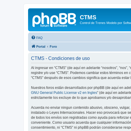
CTMS
Control de Trenes Modelo por Soft
FAQ
Portal
Foro
CTMS - Condiciones de uso
Al ingresar en “CTMS” (de aquí en adelante “nosotros”, “nos”, “
registre y/o use “CTMS”. Podemos cambiar estos términos en cu
“CTMS” después de esos cambios significa que acuerda estar l
Nuestros foros están desarrollados por phpBB (de aquí en adela
GNU General Public License v2 en Ingles
” (de aquí en adelan
estrictamente los excluye de lo que aprobamos y/o desaprobam
Acuerda no enviar ningun contenido abusivo, obsceno, vulgar, d
instalado o Leyes Internacionales. Hacer eso provocará que se
de todos los envíos son registradas como ayuda para reforzar 
conveniente. Como usuario acuerda que cualquier información
consentimiento, ni “CTMS” ni phpBB podrán considerarse respo