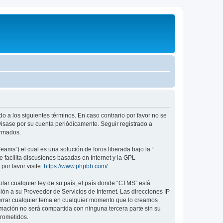
o a los siguientes términos. En caso contrario por favor no se
isase por su cuenta periódicamente. Seguir registrado a
ormados.
ams”) el cual es una solución de foros liberada bajo la “
 facilita discusiones basadas en Internet y la GPL
or favor visite:
https://www.phpbb.com/
.
lar cualquier ley de su país, el país donde “CTMS” está
ón a su Proveedor de Servicios de Internet. Las direcciones IP
cerrar cualquier tema en cualquier momento que lo creamos
ación no será compartida con ninguna tercera parte sin su
prometidos.