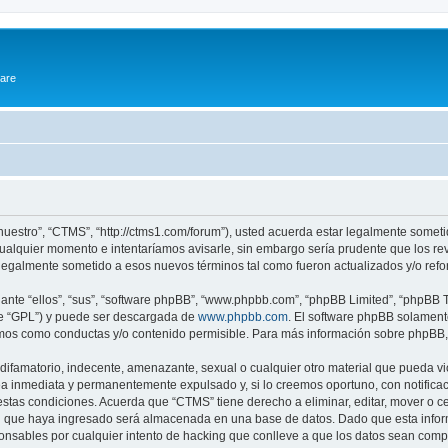
ware
nuestro”, “CTMS”, “http://ctms1.com/forum”), usted acuerda estar legalmente sometid
alquier momento e intentaríamos avisarle, sin embargo sería prudente que los rev
egalmente sometido a esos nuevos términos tal como fueron actualizados y/o ref
nte “ellos”, “sus”, “software phpBB”, “www.phpbb.com”, “phpBB Limited”, “phpBB Te
te “GPL”) y puede ser descargada de
www.phpbb.com
. El software phpBB solamente
os como conductas y/o contenido permisible. Para más información sobre phpBB, p
ifamatorio, indecente, amenazante, sexual o cualquier otro material que pueda vio
a inmediata y permanentemente expulsado y, si lo creemos oportuno, con notificaci
estas condiciones. Acuerda que “CTMS” tiene derecho a eliminar, editar, mover o 
 que haya ingresado será almacenada en una base de datos. Dado que esta inform
nsables por cualquier intento de hacking que conlleve a que los datos sean com