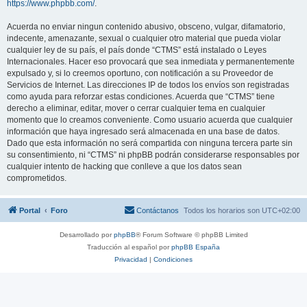
https://www.phpbb.com/
.
Acuerda no enviar ningun contenido abusivo, obsceno, vulgar, difamatorio,
indecente, amenazante, sexual o cualquier otro material que pueda violar
cualquier ley de su país, el país donde “CTMS” está instalado o Leyes
Internacionales. Hacer eso provocará que sea inmediata y permanentemente
expulsado y, si lo creemos oportuno, con notificación a su Proveedor de
Servicios de Internet. Las direcciones IP de todos los envíos son registradas
como ayuda para reforzar estas condiciones. Acuerda que “CTMS” tiene
derecho a eliminar, editar, mover o cerrar cualquier tema en cualquier
momento que lo creamos conveniente. Como usuario acuerda que cualquier
información que haya ingresado será almacenada en una base de datos.
Dado que esta información no será compartida con ninguna tercera parte sin
su consentimiento, ni “CTMS” ni phpBB podrán considerarse responsables por
cualquier intento de hacking que conlleve a que los datos sean
comprometidos.
Portal
Foro
Contáctanos
Todos los horarios son
UTC+02:00
Desarrollado por
phpBB
® Forum Software © phpBB Limited
Traducción al español por
phpBB España
Privacidad
|
Condiciones