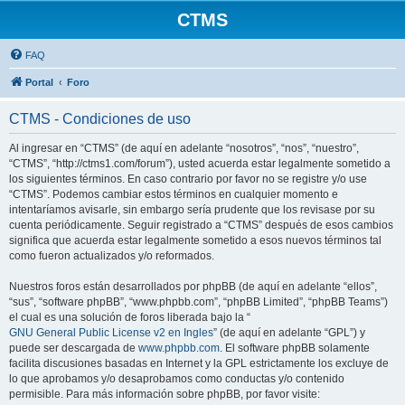
CTMS
FAQ
Portal
Foro
CTMS - Condiciones de uso
Al ingresar en “CTMS” (de aquí en adelante “nosotros”, “nos”, “nuestro”,
“CTMS”, “http://ctms1.com/forum”), usted acuerda estar legalmente sometido a
los siguientes términos. En caso contrario por favor no se registre y/o use
“CTMS”. Podemos cambiar estos términos en cualquier momento e
intentaríamos avisarle, sin embargo sería prudente que los revisase por su
cuenta periódicamente. Seguir registrado a “CTMS” después de esos cambios
significa que acuerda estar legalmente sometido a esos nuevos términos tal
como fueron actualizados y/o reformados.
Nuestros foros están desarrollados por phpBB (de aquí en adelante “ellos”,
“sus”, “software phpBB”, “www.phpbb.com”, “phpBB Limited”, “phpBB Teams”)
el cual es una solución de foros liberada bajo la “
GNU General Public License v2 en Ingles
” (de aquí en adelante “GPL”) y
puede ser descargada de
www.phpbb.com
. El software phpBB solamente
facilita discusiones basadas en Internet y la GPL estrictamente los excluye de
lo que aprobamos y/o desaprobamos como conductas y/o contenido
permisible. Para más información sobre phpBB, por favor visite: