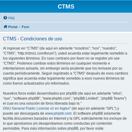
CTMS
FAQ
Portal
Foro
CTMS - Condiciones de uso
Al ingresar en “CTMS” (de aquí en adelante “nosotros”, “nos”, “nuestro”,
“CTMS”, “http://ctms1.com/forum”), usted acuerda estar legalmente sometido a
los siguientes términos. En caso contrario por favor no se registre y/o use
“CTMS”. Podemos cambiar estos términos en cualquier momento e
intentaríamos avisarle, sin embargo sería prudente que los revisase por su
cuenta periódicamente. Seguir registrado a “CTMS” después de esos cambios
significa que acuerda estar legalmente sometido a esos nuevos términos tal
como fueron actualizados y/o reformados.
Nuestros foros están desarrollados por phpBB (de aquí en adelante “ellos”,
“sus”, “software phpBB”, “www.phpbb.com”, “phpBB Limited”, “phpBB Teams”)
el cual es una solución de foros liberada bajo la “
GNU General Public License v2 en Ingles
” (de aquí en adelante “GPL”) y
puede ser descargada de
www.phpbb.com
. El software phpBB solamente
facilita discusiones basadas en Internet y la GPL estrictamente los excluye de
lo que aprobamos y/o desaprobamos como conductas y/o contenido
permisible. Para más información sobre phpBB, por favor visite: