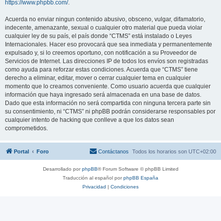
https://www.phpbb.com/
.
Acuerda no enviar ningun contenido abusivo, obsceno, vulgar, difamatorio,
indecente, amenazante, sexual o cualquier otro material que pueda violar
cualquier ley de su país, el país donde “CTMS” está instalado o Leyes
Internacionales. Hacer eso provocará que sea inmediata y permanentemente
expulsado y, si lo creemos oportuno, con notificación a su Proveedor de
Servicios de Internet. Las direcciones IP de todos los envíos son registradas
como ayuda para reforzar estas condiciones. Acuerda que “CTMS” tiene
derecho a eliminar, editar, mover o cerrar cualquier tema en cualquier
momento que lo creamos conveniente. Como usuario acuerda que cualquier
información que haya ingresado será almacenada en una base de datos.
Dado que esta información no será compartida con ninguna tercera parte sin
su consentimiento, ni “CTMS” ni phpBB podrán considerarse responsables por
cualquier intento de hacking que conlleve a que los datos sean
comprometidos.
Portal
Foro
Contáctanos
Todos los horarios son
UTC+02:00
Desarrollado por
phpBB
® Forum Software © phpBB Limited
Traducción al español por
phpBB España
Privacidad
|
Condiciones