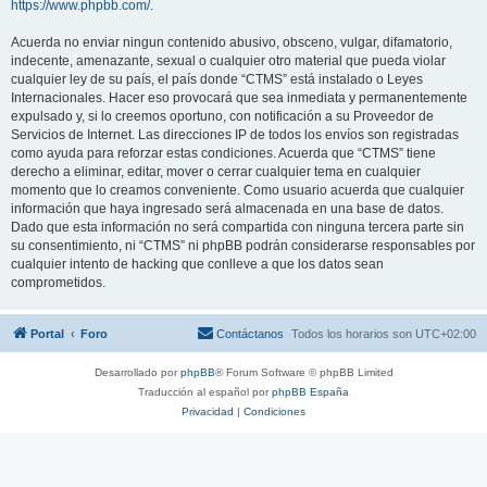
https://www.phpbb.com/
.
Acuerda no enviar ningun contenido abusivo, obsceno, vulgar, difamatorio,
indecente, amenazante, sexual o cualquier otro material que pueda violar
cualquier ley de su país, el país donde “CTMS” está instalado o Leyes
Internacionales. Hacer eso provocará que sea inmediata y permanentemente
expulsado y, si lo creemos oportuno, con notificación a su Proveedor de
Servicios de Internet. Las direcciones IP de todos los envíos son registradas
como ayuda para reforzar estas condiciones. Acuerda que “CTMS” tiene
derecho a eliminar, editar, mover o cerrar cualquier tema en cualquier
momento que lo creamos conveniente. Como usuario acuerda que cualquier
información que haya ingresado será almacenada en una base de datos.
Dado que esta información no será compartida con ninguna tercera parte sin
su consentimiento, ni “CTMS” ni phpBB podrán considerarse responsables por
cualquier intento de hacking que conlleve a que los datos sean
comprometidos.
Portal
Foro
Contáctanos
Todos los horarios son
UTC+02:00
Desarrollado por
phpBB
® Forum Software © phpBB Limited
Traducción al español por
phpBB España
Privacidad
|
Condiciones