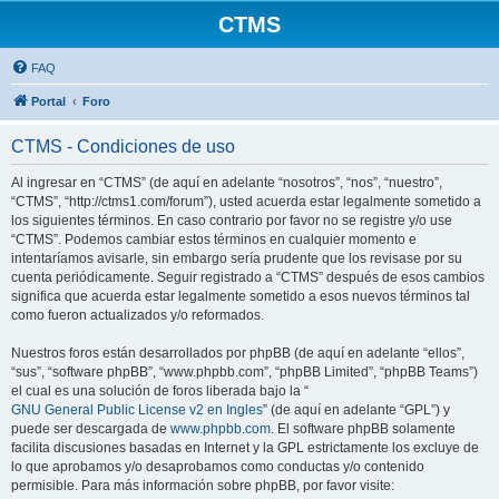
CTMS
FAQ
Portal
Foro
CTMS - Condiciones de uso
Al ingresar en “CTMS” (de aquí en adelante “nosotros”, “nos”, “nuestro”,
“CTMS”, “http://ctms1.com/forum”), usted acuerda estar legalmente sometido a
los siguientes términos. En caso contrario por favor no se registre y/o use
“CTMS”. Podemos cambiar estos términos en cualquier momento e
intentaríamos avisarle, sin embargo sería prudente que los revisase por su
cuenta periódicamente. Seguir registrado a “CTMS” después de esos cambios
significa que acuerda estar legalmente sometido a esos nuevos términos tal
como fueron actualizados y/o reformados.
Nuestros foros están desarrollados por phpBB (de aquí en adelante “ellos”,
“sus”, “software phpBB”, “www.phpbb.com”, “phpBB Limited”, “phpBB Teams”)
el cual es una solución de foros liberada bajo la “
GNU General Public License v2 en Ingles
” (de aquí en adelante “GPL”) y
puede ser descargada de
www.phpbb.com
. El software phpBB solamente
facilita discusiones basadas en Internet y la GPL estrictamente los excluye de
lo que aprobamos y/o desaprobamos como conductas y/o contenido
permisible. Para más información sobre phpBB, por favor visite: