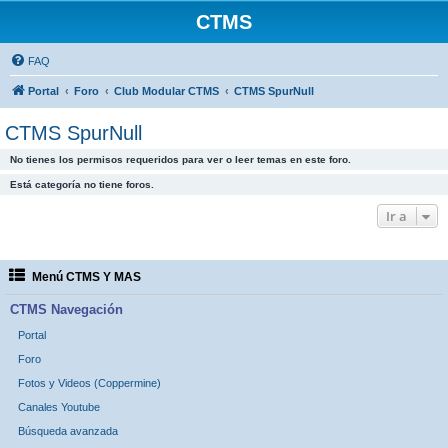
CTMS
FAQ
Portal
Foro
Club Modular CTMS
CTMS SpurNull
CTMS SpurNull
No tienes los permisos requeridos para ver o leer temas en este foro.
Está categoría no tiene foros.
Ir a
Menú CTMS Y MAS
CTMS Navegación
Portal
Foro
Fotos y Videos (Coppermine)
Canales Youtube
Búsqueda avanzada