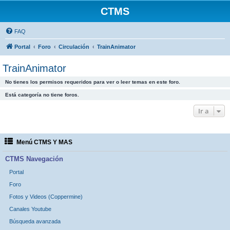
CTMS
FAQ
Portal
Foro
Circulación
TrainAnimator
TrainAnimator
No tienes los permisos requeridos para ver o leer temas en este foro.
Está categoría no tiene foros.
Ir a
Menú CTMS Y MAS
CTMS Navegación
Portal
Foro
Fotos y Videos (Coppermine)
Canales Youtube
Búsqueda avanzada