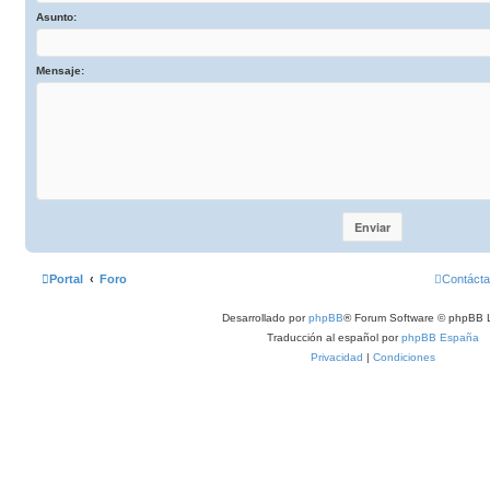
Asunto:
Mensaje:
Portal
Foro
Contáct
Desarrollado por
phpBB
® Forum Software © phpBB L
Traducción al español por
phpBB España
Privacidad
|
Condiciones