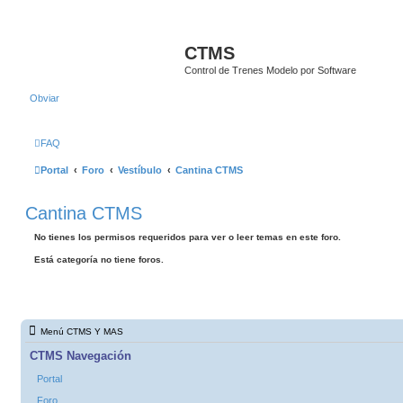
CTMS
Control de Trenes Modelo por Software
Obviar
FAQ
Portal
Foro
Vestíbulo
Cantina CTMS
Cantina CTMS
No tienes los permisos requeridos para ver o leer temas en este foro.
Está categoría no tiene foros.
Menú CTMS Y MAS
CTMS Navegación
Portal
Foro