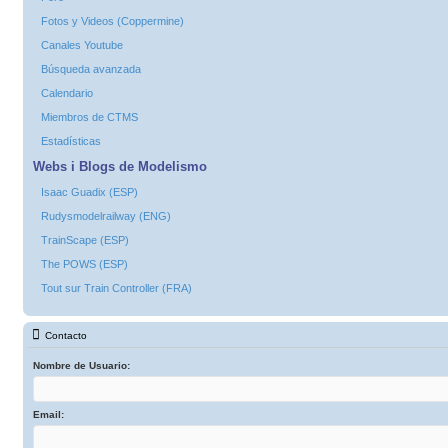
Fotos y Videos (Coppermine)
Canales Youtube
Búsqueda avanzada
Calendario
Miembros de CTMS
Estadísticas
Webs i Blogs de Modelismo
Isaac Guadix (ESP)
Rudysmodelrailway (ENG)
TrainScape (ESP)
The POWS (ESP)
Tout sur Train Controller (FRA)
Contacto
Nombre de Usuario:
Email: