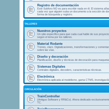
Registro de documentación
Este Subforo NO es para escribir nada en él. El sistema aña
cada vez que alguien suba un documento a la sección de doc
forma de búsqueda y registro.
TALLERES
Nuestros proyectos
Un sitio específico para que cada cual hable de sus proyect
según el tema por los talleres.
Material Rodante
Trenes, claro. Digitalizaciones, transformaciones y comentar
sobre las vías.
Diseño y decoración
Planificación, diseño y técnicas de decoración para maqueta
Sistemas Digitales
Centrales digitales, decoders, caracteristicas técnicas.
Electrónica
Electrónica aplicada al modelismo, gama CTMS, investigación
CIRCULACIÓN
TrainController
(Antiguo Software y RR&Co). Ahora dedicado exclusivament
TC.