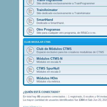
TrainProgrammer
Sitio dedicado exclusivamente a TrainProgrammer
TrainAnimator
Sitio dedicado exclusivamente a TrainAnimator
SmartHand
Dedicado a SmartHand.
Otro Programas
Sitio para cualquier otro programa, de RR&Co o no.
CLUB MODULAR CTMS
Club de Módulos CTMS
Espacio exclusivo para los creativos modulistas de CTMS
Módulos CTMS-N
Módulos en escala N
CTMS SpurNull
Módulos en escala 0
Módulos HOm
Módulos vía métrica
¿QUIÉN ESTÁ CONECTADO?
En total hay
85
usuarios conectados :: 1 registrado, 0 ocultos y 84 invit
La mayor cantidad de usuarios identificados fue
1364
el Sab Jun 20, 202