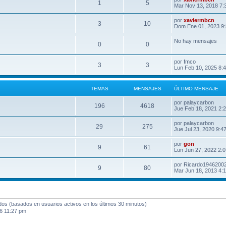
1
5
Mar Nov 13, 2018 7:
por
xaviermbcn
3
10
Dom Ene 01, 2023 9
No hay mensajes
0
0
por
fmco
3
3
Lun Feb 10, 2025 8:
TEMAS
MENSAJES
ÚLTIMO MENSAJE
por
palaycarbon
196
4618
Jue Feb 18, 2021 2:
por
palaycarbon
29
275
Jue Jul 23, 2020 9:4
por
gon
9
61
Lun Jun 27, 2022 2:
por
Ricardo1946200
9
80
Mar Jun 18, 2013 4:
ados (basados en usuarios activos en los últimos 30 minutos)
6 11:27 pm