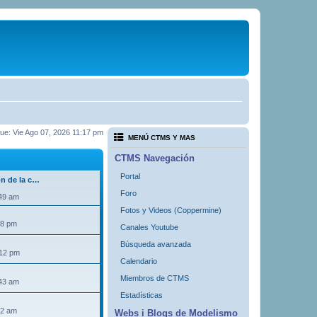
 fue: Vie Ago 07, 2026 11:17 pm
MENÚ CTMS Y MAS
CTMS Navegación
Portal
ón de la c…
Foro
:49 am
Fotos y Videos (Coppermine)
18 pm
Canales Youtube
Búsqueda avanzada
:12 pm
Calendario
Miembros de CTMS
:43 am
Estadísticas
32 am
Webs i Blogs de Modelismo