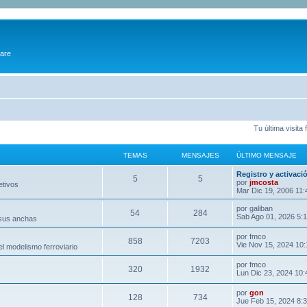
ware
Tu última visita
TEMAS
MENSAJES
ÚLTIMO MENSAJE
Registro y activaci
5
5
por
jmcosta
etivos
Mar Dic 19, 2006 11
por
galiban
54
284
Sab Ago 01, 2026 5:
 sus anchas
por
fmco
858
7203
Vie Nov 15, 2024 10
l modelismo ferroviario
por
fmco
320
1932
Lun Dic 23, 2024 10
por
gon
128
734
Jue Feb 15, 2024 8: