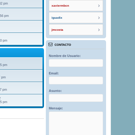
32 pm
xaviermbcn
:56 pm
iguadix
jmcosta
40 pm
CONTACTO
Nombre de Usuario:
25 pm
Email:
7 pm
07 pm
Asunto:
2
15 pm
Mensaje: