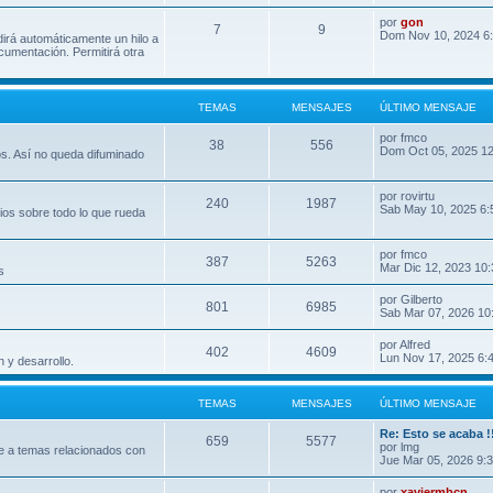
por
gon
7
9
Dom Nov 10, 2024 6
dirá automáticamente un hilo a
umentación. Permitirá otra
TEMAS
MENSAJES
ÚLTIMO MENSAJE
por
fmco
38
556
Dom Oct 05, 2025 1
os. Así no queda difuminado
por
rovirtu
240
1987
Sab May 10, 2025 6:
ios sobre todo lo que rueda
por
fmco
387
5263
Mar Dic 12, 2023 10
s
por
Gilberto
801
6985
Sab Mar 07, 2026 10
por
Alfred
402
4609
Lun Nov 17, 2025 6:
 y desarrollo.
TEMAS
MENSAJES
ÚLTIMO MENSAJE
Re: Esto se acaba !
659
5577
por
lmg
e a temas relacionados con
Jue Mar 05, 2026 9:
por
xaviermbcn