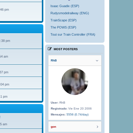
Isaac Guadix (ESP)
:46 pm
Rudysmodelrailway (ENG)
TrainScape (ESP)
The POWS (ESP)
Tout sur Train Controller (FRA)
2:38 pm
MOST POSTERS
54 am
RhB
:37 pm
:04 pm
41 pm
User:
RhB
Registrado:
Vie Ene 20 2006
Mensajes:
5556 (0.74/day)
!
35 am
gon