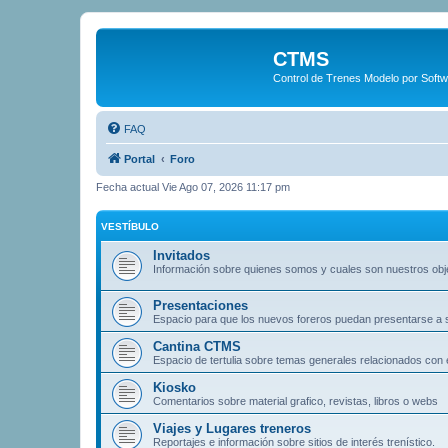
CTMS
Control de Trenes Modelo por Soft
FAQ
Portal
Foro
Fecha actual Vie Ago 07, 2026 11:17 pm
VESTÍBULO
Invitados
Información sobre quienes somos y cuales son nuestros obj
Presentaciones
Espacio para que los nuevos foreros puedan presentarse a
Cantina CTMS
Espacio de tertulia sobre temas generales relacionados con e
Kiosko
Comentarios sobre material grafico, revistas, libros o webs
Viajes y Lugares treneros
Reportajes e información sobre sitios de interés trenístico.