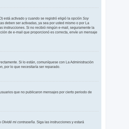
O) está activado y cuando se registró eligió la opción
Soy
tas deben ser activadas, ya sea por usted mismo o por La
 las instrucciones. Si no recibió ningún e-mail, seguramente la
rección de e-mail que proporcionó es correcta, envíe un mensaje
rrectamente. Si lo están, comuníquese con La Administración
n, por lo que necesitaría ser reparado.
usuarios que no publicaron mensajes por cierto periodo de
en
Olvidé mi contraseña
. Siga las instrucciones y estará