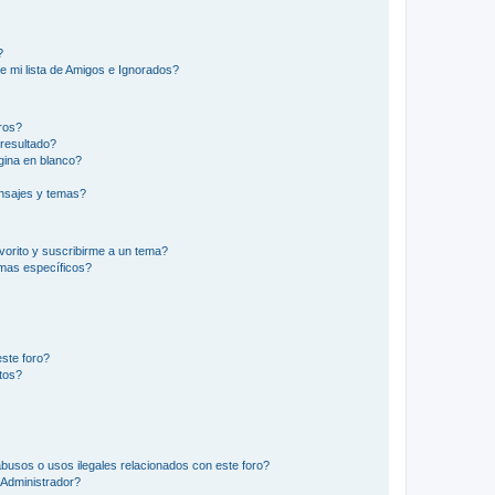
?
e mi lista de Amigos e Ignorados?
ros?
resultado?
ina en blanco?
nsajes y temas?
vorito y suscribirme a un tema?
emas específicos?
ste foro?
tos?
busos o usos ilegales relacionados con este foro?
Administrador?