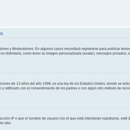
ro
adores y Moderadores. En algunos casos necesitará registrarse para publicar temas
no disfrutaría, como tener su imagen personalizada (avatar), mensajes privados, s
res de 13 años del año 1998, es una ley de los Estados Unidos, donde se solicita 
to y ratificado con el consentimiento de los padres o con algún otro método de rec
ección IP o que el nombre de usuario con el que está intentando registrarse, esté 
l sitio.