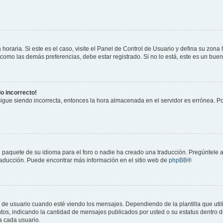
horaria. Si este es el caso, visite el Panel de Control de Usuario y defina su zona
 como las demás preferencias, debe estar registrado. Si no lo está, este es un bu
do incorrecto!
 sigue siendo incorrecta, entonces la hora almacenada en el servidor es errónea. P
 paquete de su idioma para el foro o nadie ha creado una traducción. Pregúntele a
 traducción. Puede encontrar más información en el sitio web de
phpBB
®
suario cuando esté viendo los mensajes. Dependiendo de la plantilla que utilice
ntos, indicando la cantidad de mensajes publicados por usted o su estatus dentro
a cada usuario.