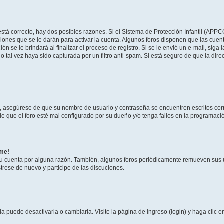
stá correcto, hay dos posibles razones. Si el Sistema de Protección Infantil (APPC
iones que se le darán para activar la cuenta. Algunos foros disponen que las cuen
ón se le brindará al finalizar el proceso de registro. Si se le envió un e-mail, siga
o tal vez haya sido capturada por un filtro anti-spam. Si está seguro de que la di
o, asegúrese de que su nombre de usuario y contraseña se encuentren escritos co
 que el foro esté mal configurado por su dueño y/o tenga fallos en la programació
rme!
su cuenta por alguna razón. También, algunos foros periódicamente remueven sus 
strese de nuevo y participe de las discuciones.
 puede desactivarla o cambiarla. Visite la página de ingreso (login) y haga clic 