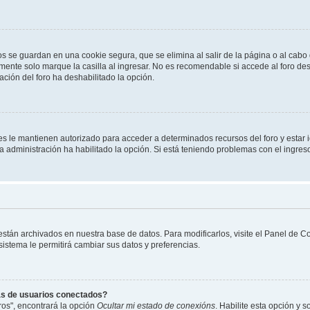
os se guardan en una cookie segura, que se elimina al salir de la página o al cab
ente solo marque la casilla al ingresar. No es recomendable si accede al foro des
tración del foro ha deshabilitado la opción.
les le mantienen autorizado para acceder a determinados recursos del foro y estar
 la administración ha habilitado la opción. Si está teniendo problemas con el ingres
 están archivados en nuestra base de datos. Para modificarlos, visite el Panel de 
 sistema le permitirá cambiar sus datos y preferencias.
as de usuarios conectados?
os", encontrará la opción
Ocultar mi estado de conexións
. Habilite esta opción y 