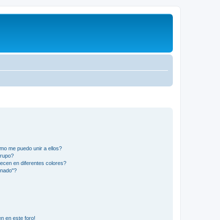
mo me puedo unir a ellos?
Grupo?
ecen en diferentes colores?
inado"?
n en este foro!