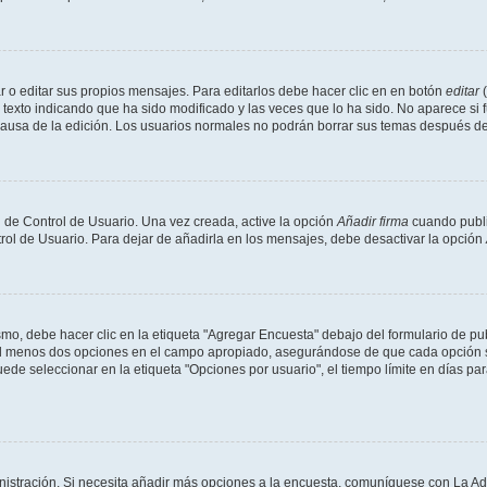
 o editar sus propios mensajes. Para editarlos debe hacer clic en en botón
editar
(
texto indicando que ha sido modificado y las veces que lo ha sido. No aparece si 
a causa de la edición. Los usuarios normales no podrán borrar sus temas después 
 de Control de Usuario. Una vez creada, active la opción
Añadir firma
cuando publi
trol de Usuario. Para dejar de añadirla en los mensajes, debe desactivar la opción
o, debe hacer clic en la etiqueta "Agregar Encuesta" debajo del formulario de publi
 al menos dos opciones en el campo apropiado, asegurándose de que cada opción se
 seleccionar en la etiqueta "Opciones por usuario", el tiempo límite en días para 
inistración. Si necesita añadir más opciones a la encuesta, comuníquese con La Ad