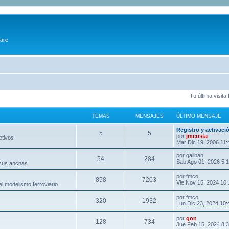
ware
Tu última visit
TEMAS
MENSAJES
ÚLTIMO MENSAJE
Registro y activaci
5
5
por
jmcosta
etivos
Mar Dic 19, 2006 11
por
galiban
54
284
Sab Ago 01, 2026 5:
 sus anchas
por
fmco
858
7203
Vie Nov 15, 2024 10
l modelismo ferroviario
por
fmco
320
1932
Lun Dic 23, 2024 10
por
gon
128
734
Jue Feb 15, 2024 8: