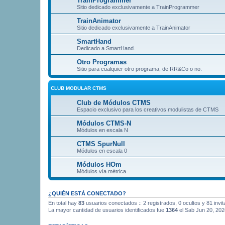
TrainProgrammer
Sitio dedicado exclusivamente a TrainProgrammer
TrainAnimator
Sitio dedicado exclusivamente a TrainAnimator
SmartHand
Dedicado a SmartHand.
Otro Programas
Sitio para cualquier otro programa, de RR&Co o no.
CLUB MODULAR CTMS
Club de Módulos CTMS
Espacio exclusivo para los creativos modulistas de CTMS
Módulos CTMS-N
Módulos en escala N
CTMS SpurNull
Módulos en escala 0
Módulos HOm
Módulos vía métrica
¿QUIÉN ESTÁ CONECTADO?
En total hay
83
usuarios conectados :: 2 registrados, 0 ocultos y 81 invi
La mayor cantidad de usuarios identificados fue
1364
el Sab Jun 20, 202