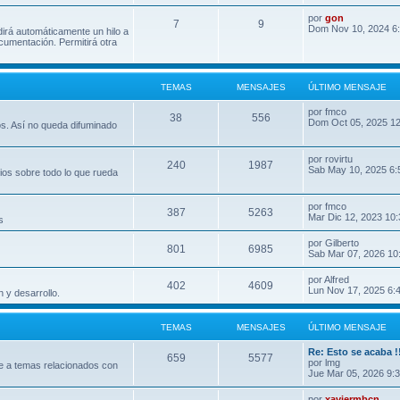
por
gon
7
9
Dom Nov 10, 2024 6
dirá automáticamente un hilo a
umentación. Permitirá otra
TEMAS
MENSAJES
ÚLTIMO MENSAJE
por
fmco
38
556
Dom Oct 05, 2025 1
os. Así no queda difuminado
por
rovirtu
240
1987
Sab May 10, 2025 6:
ios sobre todo lo que rueda
por
fmco
387
5263
Mar Dic 12, 2023 10
s
por
Gilberto
801
6985
Sab Mar 07, 2026 10
por
Alfred
402
4609
Lun Nov 17, 2025 6:
 y desarrollo.
TEMAS
MENSAJES
ÚLTIMO MENSAJE
Re: Esto se acaba !
659
5577
por
lmg
e a temas relacionados con
Jue Mar 05, 2026 9:
por
xaviermbcn