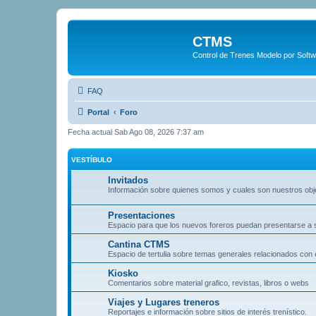
CTMS
Control de Trenes Modelo por Soft
FAQ
Portal
Foro
Fecha actual Sab Ago 08, 2026 7:37 am
VESTÍBULO
Invitados
Información sobre quienes somos y cuales son nuestros obj
Presentaciones
Espacio para que los nuevos foreros puedan presentarse a
Cantina CTMS
Espacio de tertulia sobre temas generales relacionados con e
Kiosko
Comentarios sobre material grafico, revistas, libros o webs
Viajes y Lugares treneros
Reportajes e información sobre sitios de interés trenístico.