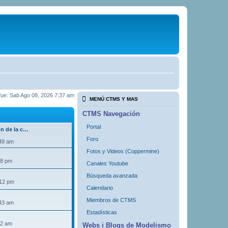
a fue: Sab Ago 08, 2026 7:37 am
MENÚ CTMS Y MAS
CTMS Navegación
Portal
ón de la c…
Foro
:49 am
Fotos y Videos (Coppermine)
18 pm
Canales Youtube
Búsqueda avanzada
:12 pm
Calendario
Miembros de CTMS
:43 am
Estadísticas
32 am
Webs i Blogs de Modelismo