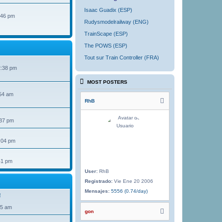
Isaac Guadix (ESP)
:46 pm
Rudysmodelrailway (ENG)
TrainScape (ESP)
The POWS (ESP)
Tout sur Train Controller (FRA)
2:38 pm
MOST POSTERS
54 am
RhB
:37 pm
:04 pm
41 pm
User:
RhB
Registrado:
Vie Ene 20 2006
Mensajes:
5556 (0.74/day)
!
35 am
gon