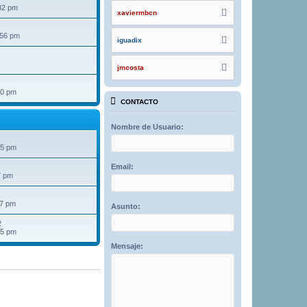
32 pm
xaviermbcn
:56 pm
iguadix
jmcosta
40 pm
CONTACTO
Nombre de Usuario:
25 pm
Email:
7 pm
07 pm
Asunto:
2
15 pm
Mensaje: