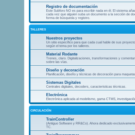
Registro de documentación
Este Subforo NO es para escribir nada en él. El sistema aña
cada vez que alguien suba un documento a la sección de doc
forma de búsqueda y registro.
TALLERES
Nuestros proyectos
Un sitio específico para que cada cual hable de sus proyect
según el tema por los talleres.
Material Rodante
Trenes, claro. Digitalizaciones, transformaciones y comentar
sobre las vías.
Diseño y decoración
Planificación, diseño y técnicas de decoración para maqueta
Sistemas Digitales
Centrales digitales, decoders, caracteristicas técnicas.
Electrónica
Electrónica aplicada al modelismo, gama CTMS, investigación
CIRCULACIÓN
TrainController
(Antiguo Software y RR&Co). Ahora dedicado exclusivament
TC.