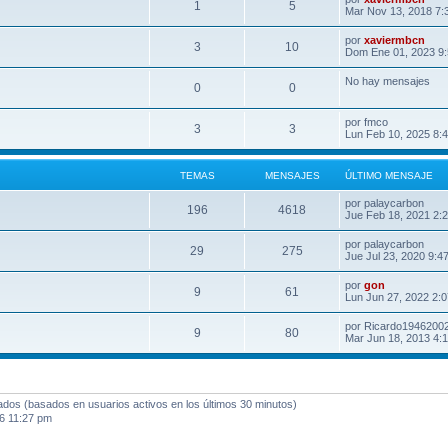
1
5
Mar Nov 13, 2018 7:
por
xaviermbcn
3
10
Dom Ene 01, 2023 9
No hay mensajes
0
0
por
fmco
3
3
Lun Feb 10, 2025 8:
TEMAS
MENSAJES
ÚLTIMO MENSAJE
por
palaycarbon
196
4618
Jue Feb 18, 2021 2:
por
palaycarbon
29
275
Jue Jul 23, 2020 9:4
por
gon
9
61
Lun Jun 27, 2022 2:
por
Ricardo1946200
9
80
Mar Jun 18, 2013 4:
tados (basados en usuarios activos en los últimos 30 minutos)
6 11:27 pm