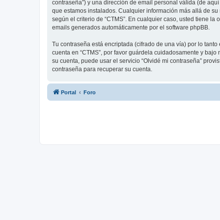
contraseña”) y una dirección de email personal válida (de aquí
que estamos instalados. Cualquier información más allá de su 
según el criterio de “CTMS”. En cualquier caso, usted tiene la
emails generados automáticamente por el software phpBB.
Tu contraseña está encriptada (cifrado de una vía) por lo tan
cuenta en “CTMS”, por favor guárdela cuidadosamente y bajo n
su cuenta, puede usar el servicio “Olvidé mi contraseña” provi
contraseña para recuperar su cuenta.
Portal
Foro