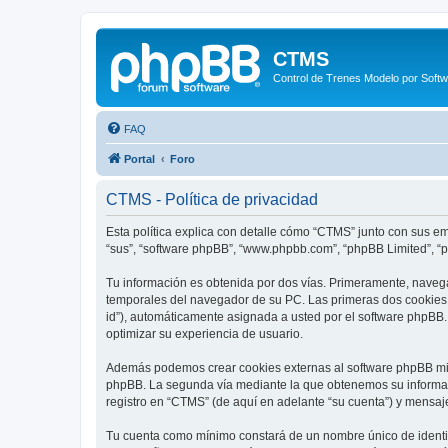
CTMS
Control de Trenes Modelo por Soft
FAQ
Portal
Foro
CTMS - Política de privacidad
Esta política explica con detalle cómo “CTMS” junto con sus em
“sus”, “software phpBB”, “www.phpbb.com”, “phpBB Limited”, “
Tu información es obtenida por dos vías. Primeramente, naveg
temporales del navegador de su PC. Las primeras dos cookies só
id”), automáticamente asignada a usted por el software phpBB
optimizar su experiencia de usuario.
Además podemos crear cookies externas al software phpBB mie
phpBB. La segunda vía mediante la que obtenemos su informaci
registro en “CTMS” (de aquí en adelante “su cuenta”) y mensaj
Tu cuenta como mínimo constará de un nombre único de identifi