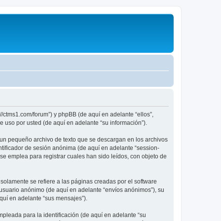
://ctms1.com/forum”) y phpBB (de aquí en adelante “ellos”,
 uso por usted (de aquí en adelante “su información”).
 un pequeño archivo de texto que se descargan en los archivos
ntificador de sesión anónima (de aquí en adelante “session-
e emplea para registrar cuales han sido leídos, con objeto de
lamente se refiere a las páginas creadas por el software
 usuario anónimo (de aquí en adelante “envíos anónimos”), su
aquí en adelante “sus mensajes”).
leada para la identificación (de aquí en adelante “su