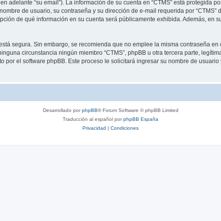
 en adelante “su email”). La información de su cuenta en “CTMS” está protegida por 
nombre de usuario, su contraseña y su dirección de e-mail requerida por “CTMS” dur
 opción de qué información en su cuenta será públicamente exhibida. Además, en su 
to está segura. Sin embargo, se recomienda que no emplee la misma contraseña en 
inguna circunstancia ningún miembro “CTMS”, phpBB u otra tercera parte, legítima
sto por el software phpBB. Este proceso le solicitará ingresar su nombre de usuari
Desarrollado por
phpBB
® Forum Software © phpBB Limited
Traducción al español por
phpBB España
Privacidad
|
Condiciones