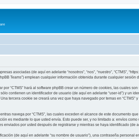
ware
presas asociadas (de aquí en adelante “nosotros”, “nos”, “nuestro”, “CTMS”, “https
phpBB Teams”) emplean cualquier información obtenida durante cualquier sesión de
ar por “CTMS” hará al software phpBB crear un número de cookies, las cuales son
lo contienen un identificador de usuario (de aquí en adelante “user-id”) y un ide
. Una tercera cookie se creará una vez que haya navegado por temas en “CTMS” y s
ntras navega por “CTMS”, las cuales exceden el alcance de este documento que so
ón es mediante lo que usted envía. Esto puede ser, y no limitado a: envíos como
es enviados por usted después de registrarse y mientras se haya identificado (de 
cación (de aquí en adelante “su nombre de usuario”), una contraseña personal emp