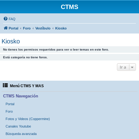
CTMS
FAQ
Portal
Foro
Vestíbulo
Kiosko
Kiosko
No tienes los permisos requeridos para ver o leer temas en este foro.
Está categoría no tiene foros.
Ir a
Menú CTMS Y MAS
CTMS Navegación
Portal
Foro
Fotos y Videos (Coppermine)
Canales Youtube
Búsqueda avanzada