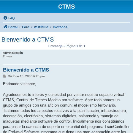
CTMS
FAQ
Portal
Foro
Vestíbulo
Invitados
Bienvenido a CTMS
1 mensaje • Página
1
de
1
Administración
Forero
Bienvenido a CTMS
M
Mié Ene 18, 2006 6:20 pm
e
n
Estimado visitante,
s
a
j
Agradecemos tu interés y curiosidad por visitar nuestro espacio virtual
e
CTMS, Control de Trenes Modelo por software. Ante todo somos un
grupo de amigos con una afición común: el modelismo ferroviario.
Tratamos todos los aspectos relativos a la planificación, infraestructura,
decoración, electrónica, sistemas digitales, asistencia y manejo de
maquetas mediante software de control. Inicialmente nos constituimos
para paliar la carencia de soporte en español del programa TrainController
de Freiwald Software, programa que tiene una gran aceptación entre los