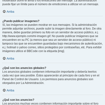
moderador borre el tema o los emoticones del mensaje. La administración
puede fijar un límite para el número de emoticones a utilizar en un mensaje.
Arriba
¿Puedo publicar imagenes?
Sí, las imágenes se pueden mostrar en sus mensajes. Si la administración
permite adjuntar archivos, puede subir la imagen directamente al foro. De otra
manera, debe guardar primero su foto en un servidor de acceso público, e.j.
http://www.ejemplo.com/mi-imagen.gif. No puede publicar imágenes que se
encuentren en su PC (a menos que sea un servidor de acceso público) ni
tampoco las que se encuentren guardadas bajo mecanismos de autenticación,
e.j. hotmail o yahoo correo, sitios protegidos por contraseñas, etc. Para exhibir
imágenes utilice el BBCode con la etiqueta [img].
Arriba
¿Qué son los anuncios globales?
Los anuncios globales contienen información importante y debería leerlos
cada vez que sea posible. Éstos aparecerán al principio de cada foro y en el
Panel de Control de Usuario. Los permisos para anuncios globales son
otorgados por La Administración.
Arriba
¿Qué son los anuncios?
Los anuncios muchas veces contienen información importante sobre el foro