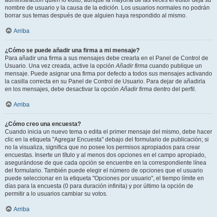
administración quién lo editó, aunque la mayoría de las veces el editor deja su
nombre de usuario y la causa de la edición. Los usuarios normales no podrán
borrar sus temas después de que alguien haya respondido al mismo.
Arriba
¿Cómo se puede añadir una firma a mi mensaje?
Para añadir una firma a sus mensajes debe crearla en el Panel de Control de
Usuario. Una vez creada, active la opción
Añadir firma
cuando publique un
mensaje. Puede asignar una firma por defecto a todos sus mensajes activando
la casilla correcta en su Panel de Control de Usuario. Para dejar de añadirla
en los mensajes, debe desactivar la opción
Añadir firma
dentro del perfil.
Arriba
¿Cómo creo una encuesta?
Cuando inicia un nuevo tema o edita el primer mensaje del mismo, debe hacer
clic en la etiqueta "Agregar Encuesta" debajo del formulario de publicación; si
no la visualiza, significa que no posee los permisos apropiados para crear
encuestas. Inserte un título y al menos dos opciones en el campo apropiado,
asegurándose de que cada opción se encuentre en la correspondiente línea
del formulario. También puede elegir el número de opciones que el usuario
puede seleccionar en la etiqueta "Opciones por usuario", el tiempo límite en
días para la encuesta (0 para duración infinita) y por último la opción de
permitir a lo usuarios cambiar su votos.
Arriba